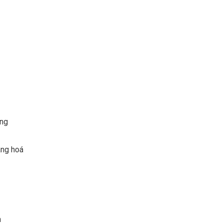
àng
àng hoá
a