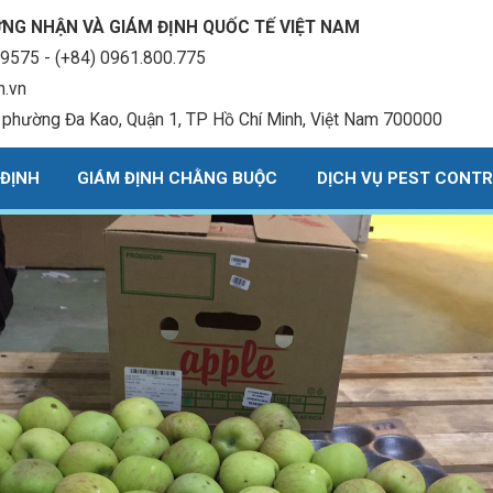
NG NHẬN VÀ GIÁM ĐỊNH QUỐC TẾ VIỆT NAM
9575 - (+84) 0961.800.775
m.vn
, phường Đa Kao, Quận 1, TP Hồ Chí Minh, Việt Nam 700000
 ĐỊNH
GIÁM ĐỊNH CHẰNG BUỘC
DỊCH VỤ PEST CONT